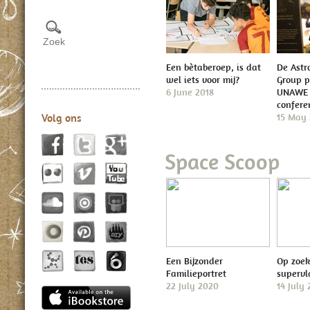
Een bètaberoep, is dat
De Astr
wel iets voor mij?
Group p
6 June 2018
UNAWE o
confere
15 May 
Volg ons
Space Scoop
Een Bijzonder
Op zoek
Familieportret
superv
22 July 2020
14 July